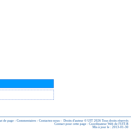
ut de page
-
Commentaires
-
Contactez-nous
-
Droits d'auteur © UIT 2026
Tous droits réservés
Contact pour cette page :
Coordinateur Web de l'UIT-R
Mis à jour le : 2013-01-30