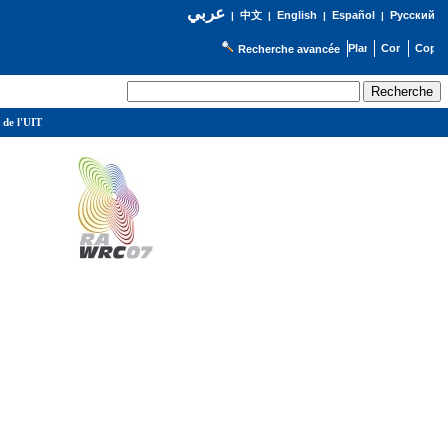
عربي
English
Español
Русский
|
中文
|
|
|
Recherche avancée
 de l'UIT