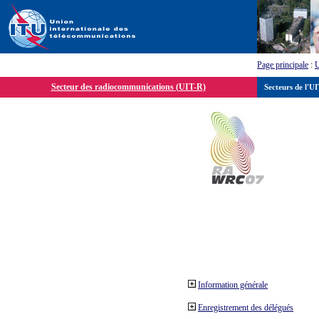
Page principale
:
Secteur des radiocommunications (UIT-R)
Secteurs de l'U
Information générale
Enregistrement des délégués