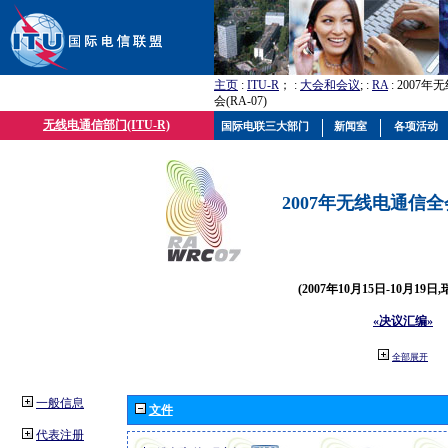
主页
:
ITU-R
； :
大会和会议
; :
RA
: 2007
会(RA-07)
无线电通信部门(ITU-R)
国际电联三大部门
新闻室
各项活动
2007年无线电通信全会(
(2007年10月15日-10月19日
«决议汇编»
全部展开
一般信息
文件
代表注册