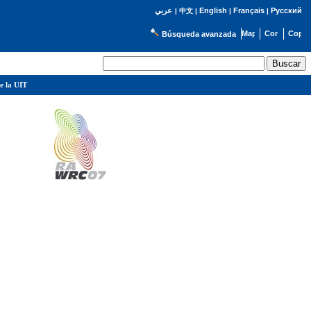
English
Français
Русский
عربي
|
中文
|
|
|
Búsqueda avanzada
e la UIT