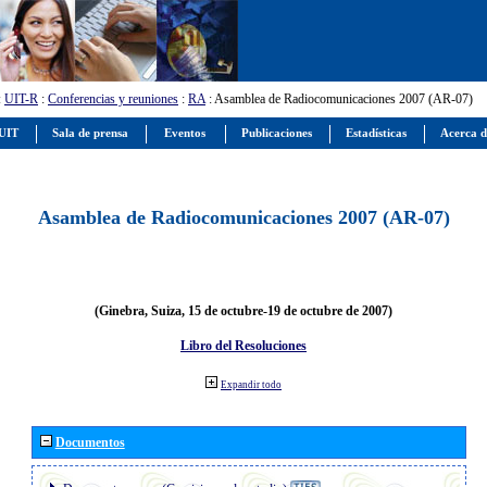
:
UIT-R
:
Conferencias y reuniones
:
RA
: Asamblea de Radiocomunicaciones 2007 (AR-07)
 UIT
Sala de prensa
Eventos
Publicaciones
Estadísticas
Acerca d
Asamblea de Radiocomunicaciones 2007 (AR-07)
(Ginebra, Suiza, 15 de octubre-19 de octubre de 2007)
Libro del Resoluciones
Expandir todo
Documentos