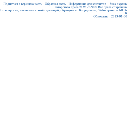
Подняться в верхнюю часть
-
Обратная связь
-
Информация для контактов
-
Знак охраны
авторского права © МСЭ 2026
Все права сохранены
По вопросам, связанным с этой страницей, обращаться :
Координатор Web-страницы МСЭ-
R
Обновлено : 2013-01-30