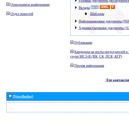
Розовые документы (исследовател
Относящиеся конференции
Вклады
Отдел новостей
Шаблоны
Информационные документы (IN
Административные документы (
Публикации
Кандидаты на посты председателей и 
групп МСЭ-R (ИК, СК, ПСК, КГР)
Прочая информация
Для контакто
[Newsflashes]