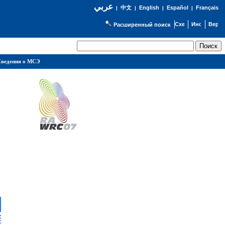
عربي
English
Español
Français
|
中文
|
|
|
Расширенный поиск
ведения о МСЭ