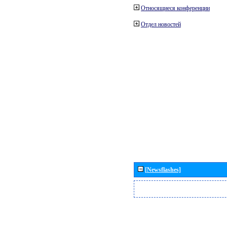
Относящиеся конференции
Отдел новостей
[Newsflashes]