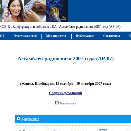
МСЭ-R
:
Конференции и собрания
:
RA
: Ассамблея радиосвязи 2007 года (АР-07)
МСЭ
Отдел новостей
Мероприятия
Публикации
Статистика
С
Ассамблея радиосвязи 2007 года (АР-07)
(Женева, Швейцария, 15 октября - 19 октября 2007 года)
Сборник резолюций
Расширить все
Документы