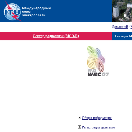
Домашний
:
Сектор радиосвязи (МСЭ-R)
Секторы 
Общая информация
Регистрация делегатов