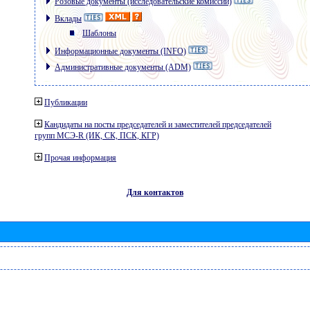
Розовые документы (исследовательские комиссии)
Вклады
Шаблоны
Информационные документы (INFO)
Административные документы (ADM)
Публикации
Кандидаты на посты председателей и заместителей председателей
групп МСЭ-R (ИК, СК, ПСК, КГР)
Прочая информация
Для контактов