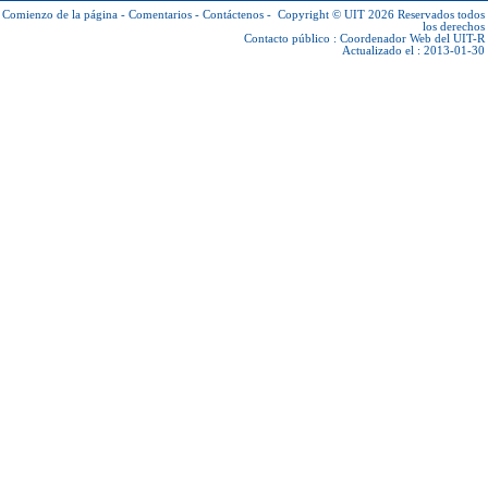
Comienzo de la página
-
Comentarios
-
Contáctenos
-
Copyright © UIT 2026
Reservados todos
los derechos
Contacto público :
Coordenador Web del UIT-R
Actualizado el : 2013-01-30