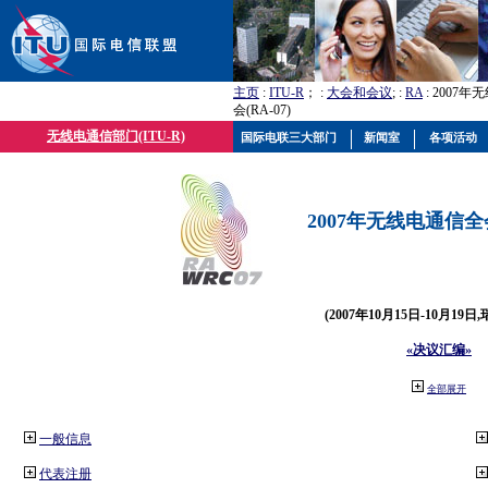
主页
:
ITU-R
； :
大会和会议
; :
RA
: 2007
会(RA-07)
无线电通信部门(ITU-R)
国际电联三大部门
新闻室
各项活动
2007年无线电通信全会(
(2007年10月15日-10月19日
«决议汇编»
全部展开
一般信息
代表注册