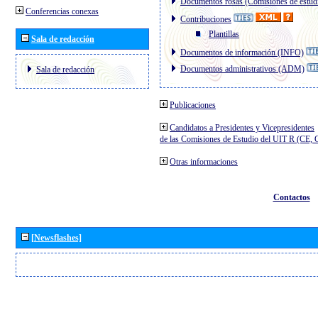
Documentos rosas (Comisiones de estud
Conferencias conexas
Contribuciones
Plantillas
Sala de redacción
Documentos de información (INFO)
Documentos administrativos (ADM)
Sala de redacción
Publicaciones
Candidatos a Presidentes y Vicepresidentes
de las Comisiones de Estudio del UIT R (CE,
Otras informaciones
Contactos
[Newsflashes]