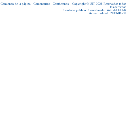
Comienzo de la página
-
Comentarios
-
Contáctenos
-
Copyright © UIT 2026
Reservados todos
los derechos
Contacto público :
Coordenador Web del UIT-R
Actualizado el : 2013-01-30