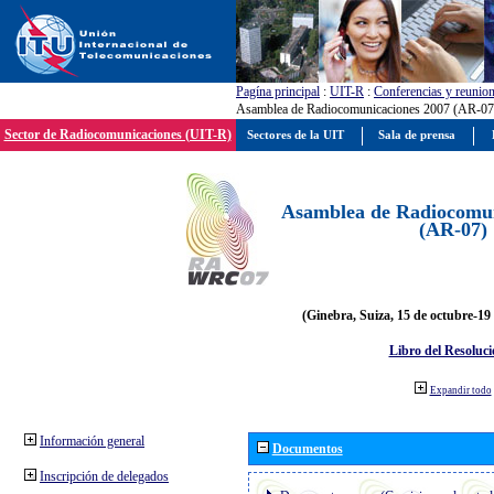
Pagína principal
:
UIT-R
:
Conferencias y reunio
Asamblea de Radiocomunicaciones 2007 (AR-07
Sector de Radiocomunicaciones (UIT-R)
Sectores de la UIT
Sala de prensa
Asamblea de Radiocomun
(AR-07)
(Ginebra, Suiza, 15 de octubre-19
Libro del Resoluci
Expandir todo
Información general
Documentos
Inscripción de delegados