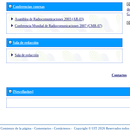
Conferencias conexas
de
G
Asamblea de Radiocomunicaciones 2003 (AR-03)
Conferencia Mundial de Radiocomunicaciones 2007 (CMR-07)
Sala de redacción
Sala de redacción
Contactos
[Newsflashes]
Comienzo de la página
-
Comentarios
-
Contáctenos
-
Copyright © UIT 2026
Reservados todos