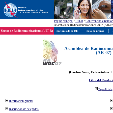
Pagína principal
:
UIT-R
:
Conferencias y reunio
Asamblea de Radiocomunicaciones 2007 (AR-07
Sector de Radiocomunicaciones (UIT-R)
Sectores de la UIT
Sala de prensa
Asamblea de Radiocomun
(AR-07)
(Ginebra, Suiza, 15 de octubre-19
Libro del Resoluci
Expandir todo
Información general
Inscripción de delegados