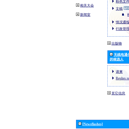
粉色文件
相关大会
文稿
新闻室
情况通报文
行政管理
出版物
无线电通
的候选人
请柬
Replies r
其它信息
[Newsflashes]