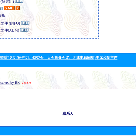
(研究组)
模板
件 (INFO)
文件(ADM)
信部门各组(研究组、特委会、大会筹备会议、无线电顾问组)主席和副主席
eceived by BR
仅有英文
联系人