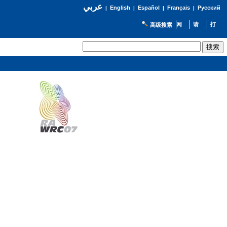
عربي
English
Español
Français
Русский
|
|
|
|
高级搜索