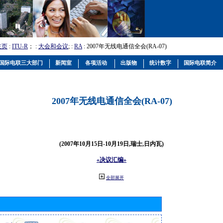
主页
:
ITU-R
； :
大会和会议
; :
RA
: 2007年无线电通信全会(RA-07)
国际电联三大部门
新闻室
各项活动
出版物
统计数字
国际电联简介
2007年无线电通信全会(RA-07)
(2007年10月15日-10月19日,瑞士,日内瓦)
«决议汇编»
全部展开