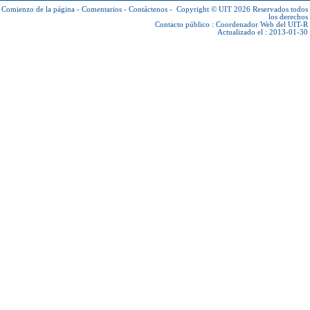
Comienzo de la página
-
Comentarios
-
Contáctenos
-
Copyright © UIT 2026
Reservados todos
los derechos
Contacto público :
Coordenador Web del UIT-R
Actualizado el : 2013-01-30