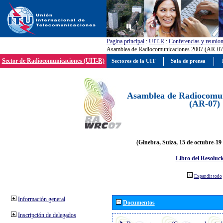
Pagína principal
:
UIT-R
:
Conferencias y reunio
Asamblea de Radiocomunicaciones 2007 (AR-07
Sector de Radiocomunicaciones (UIT-R)
Sectores de la UIT
Sala de prensa
Asamblea de Radiocomun
(AR-07)
(Ginebra, Suiza, 15 de octubre-19
Libro del Resoluci
Expandir todo
Información general
Documentos
Inscripción de delegados