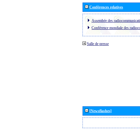
Conférences relatives
Assembée des radiocommunicat
Conférence mondiale des radio
Salle de presse
[Newsflashes]