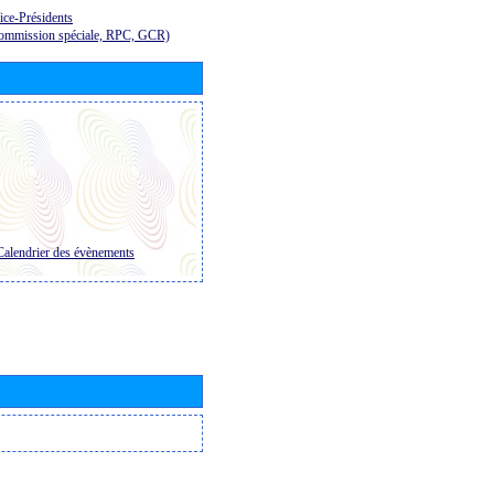
ice-Présidents
Commission spéciale, RPC, GCR)
Calendrier des évènements