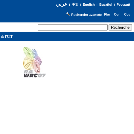
عربي
English
Español
Русский
|
中文
|
|
|
Recherche avancée
 de l'UIT