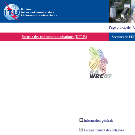
Page principale
:
Secteur des radiocommunications (UIT-R)
Secteurs de l'U
Information générale
Enregistrement des délégués