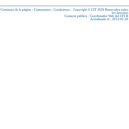
Comienzo de la página
-
Comentarios
-
Contáctenos
-
Copyright © UIT 2026
Reservados todos
los derechos
Contacto público :
Coordenador Web del UIT-R
Actualizado el : 2013-01-30