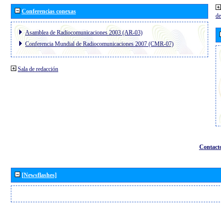
Conferencias conexas
de
Asamblea de Radiocomunicaciones 2003 (AR-03)
Conferencia Mundial de Radiocomunicaciones 2007 (CMR-07)
Sala de redacción
Contact
[Newsflashes]