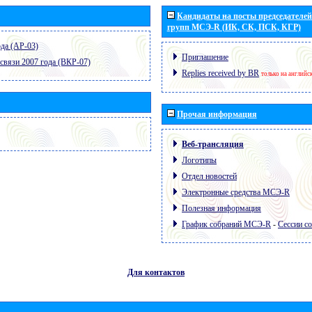
Кандидаты на посты председателей 
групп МСЭ-R (ИК, СК, ПСК, КГР)
да (АР-03)
Приглашение
связи 2007 года (ВКР-07)
Replies received by BR
только на английс
Прочая информация
Веб-трансляция
Логотипы
Отдел новостей
Электронные средства МСЭ-R
Полезная информация
График собраний МСЭ-R
-
Сессии с
Для контактов