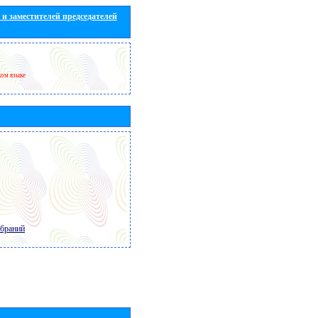
и заместителей председателей
ком языке
обраний