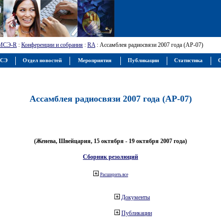
МСЭ-R
:
Конференции и собрания
:
RA
: Ассамблея радиосвязи 2007 года (АР-07)
МСЭ
Отдел новостей
Мероприятия
Публикации
Статистика
С
Ассамблея радиосвязи 2007 года (АР-07)
(Женева, Швейцария, 15 октября - 19 октября 2007 года)
Сборник резолюций
Расширить все
Документы
Публикации