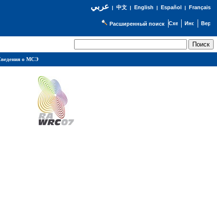
عربي
English
Español
Français
|
中文
|
|
|
Расширенный поиск
ведения о МСЭ