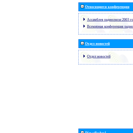
Относящиеся конференции
Ассамблея радиосвязи 2003 го
Всемирная конференция радио
Отдел новостей
Отдел новостей
[Newsflashes]