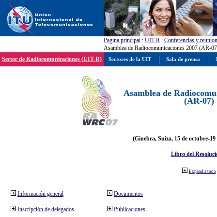
Pagína principal
:
UIT-R
:
Conferencias y reunio
Asamblea de Radiocomunicaciones 2007 (AR-07
Sector de Radiocomunicaciones (UIT-R)
Sectores de la UIT
Sala de prensa
Asamblea de Radiocomun
(AR-07)
(Ginebra, Suiza, 15 de octubre-19
Libro del Resoluci
Expandir todo
Información general
Documentos
Inscripción de delegados
Publicaciones