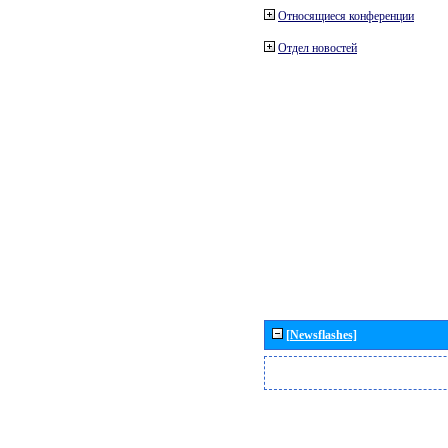
Относящиеся конференции
Отдел новостей
[Newsflashes]