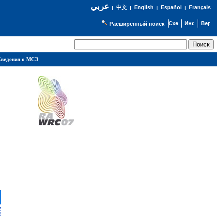
عربي
English
Español
Français
|
中文
|
|
|
Расширенный поиск
ведения о МСЭ