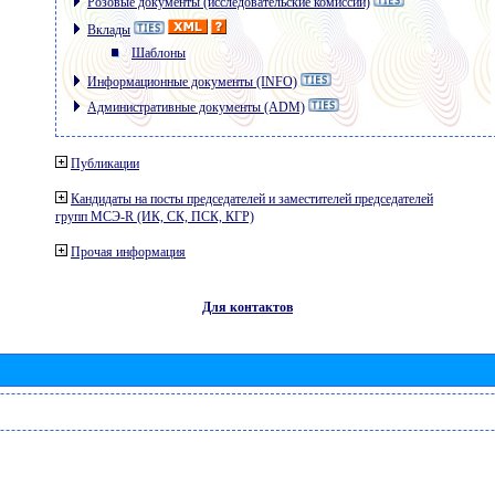
Розовые документы (исследовательские комиссии)
Вклады
Шаблоны
Информационные документы (INFO)
Административные документы (ADM)
Публикации
Кандидаты на посты председателей и заместителей председателей
групп МСЭ-R (ИК, СК, ПСК, КГР)
Прочая информация
Для контактов