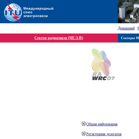
Домашний
:
Сектор радиосвязи (МСЭ-R)
Секторы 
Общая информация
Регистрация делегатов