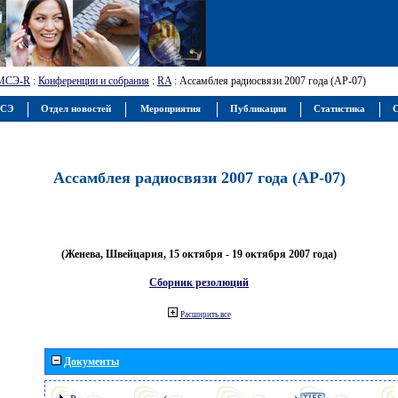
МСЭ-R
:
Конференции и собрания
:
RA
: Ассамблея радиосвязи 2007 года (АР-07)
МСЭ
Отдел новостей
Мероприятия
Публикации
Статистика
С
Ассамблея радиосвязи 2007 года (АР-07)
(Женева, Швейцария, 15 октября - 19 октября 2007 года)
Сборник резолюций
Расширить все
Документы