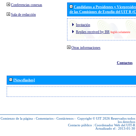
Conferencias conexas
Candidatos a Presidentes y Vicepreside
de las Comisiones de Estudio del UIT R 
Sala de redacción
Invitación
Replies received by BR
Inglés solamente
Otras informaciones
Contactos
[Newsflashes]
Comienzo de la página
-
Comentarios
-
Contáctenos
-
Copyright © UIT 2026
Reservados todos
los derechos
Contacto público :
Coordenador Web del UIT-R
Actualizado el : 2013-01-30