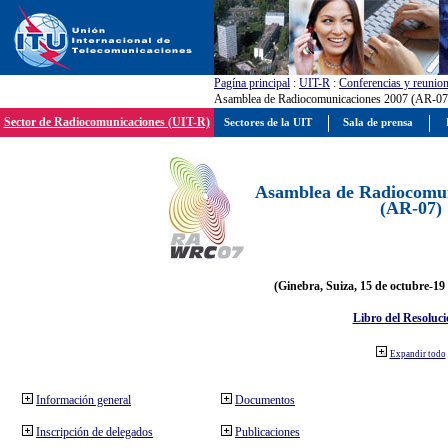
Pagína principal
:
UIT-R
:
Conferencias y reunio
Asamblea de Radiocomunicaciones 2007 (AR-07
Sector de Radiocomunicaciones (UIT-R)
Sectores de la UIT
Sala de prensa
Asamblea de Radiocomun
(AR-07)
(Ginebra, Suiza, 15 de octubre-19
Libro del Resoluci
Expandir todo
Información general
Documentos
Inscripción de delegados
Publicaciones