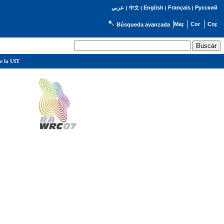
English
Français
Русский
عربي
|
中文
|
|
|
Búsqueda avanzada
e la UIT