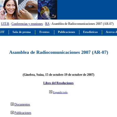
:
UIT-R
:
Conferencias y reuniones
:
RA
: Asamblea de Radiocomunicaciones 2007 (AR-07)
 UIT
Sala de prensa
Eventos
Publicaciones
Estadísticas
Acerca d
Asamblea de Radiocomunicaciones 2007 (AR-07)
(Ginebra, Suiza, 15 de octubre-19 de octubre de 2007)
Libro del Resoluciones
Expandir todo
Documentos
Publicaciones