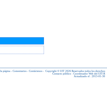
la página
-
Comentarios
-
Contáctenos
-
Copyright © UIT 2026
Reservados todos los derechos
Contacto público :
Coordenador Web del UIT-R
Actualizado el : 2013-01-30