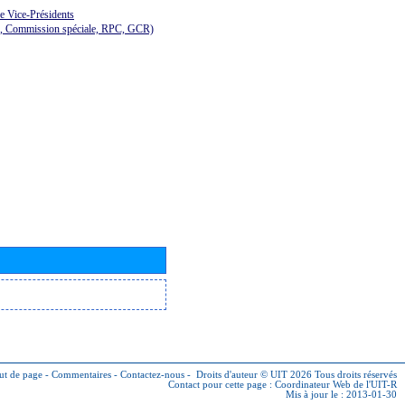
de Vice-Présidents
E, Commission spéciale, RPC, GCR)
ut de page
-
Commentaires
-
Contactez-nous
-
Droits d'auteur © UIT 2026
Tous droits réservés
Contact pour cette page :
Coordinateur Web de l'UIT-R
Mis à jour le : 2013-01-30