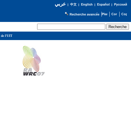
عربي
English
Español
Русский
|
中文
|
|
|
Recherche avancée
 de l'UIT