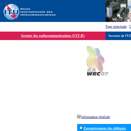
Page principale
:
Secteur des radiocommunications (UIT-R)
Secteurs de l'U
Information générale
Enregistrement des délégués