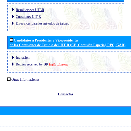
Resoluciones UIT-R
Cuestiones UIT-R
Directrices para los métodos de trabajo
Candidatos a Presidentes y Vicepresidentes
de las Comisiones de Estudio del UIT R (CE, Comisión Especial, RPC, GAR)
Invitación
Replies received by BR
Inglés solamente
Otras informaciones
Contactos