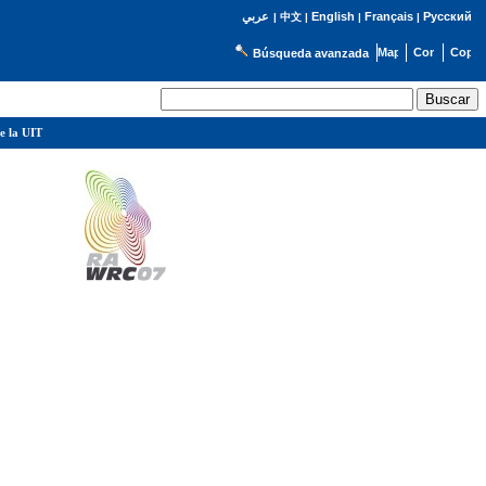
English
Français
Русский
عربي
|
中文
|
|
|
Búsqueda avanzada
e la UIT