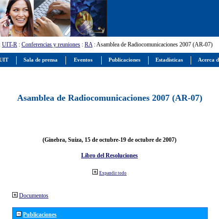
:
UIT-R
:
Conferencias y reuniones
:
RA
: Asamblea de Radiocomunicaciones 2007 (AR-07)
 UIT
Sala de prensa
Eventos
Publicaciones
Estadísticas
Acerca d
Asamblea de Radiocomunicaciones 2007 (AR-07)
(Ginebra, Suiza, 15 de octubre-19 de octubre de 2007)
Libro del Resoluciones
Expandir todo
Documentos
Publicaciones