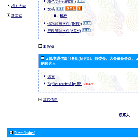
粉色文件(研究组)
相关大会
文稿
新闻室
模板
情况通报文件 (INFO)
行政管理文件(ADM)
出版物
无线电通信部门各组(研究组、特委会、大会筹备会议、无
的候选人
请柬
Replies received by BR
仅有英文
其它信息
联系人
[Newsflashes]