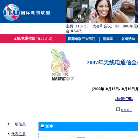
主页
:
ITU-R
； :
大会和会议
; :
RA
: 2007
会(RA-07)
无线电通信部门(ITU-R)
国际电联三大部门
新闻室
各项活动
2007年无线电通信全会(
(2007年10月15日-10月19日
«决议汇编»
全部展开
一般信息
文件
代表注册