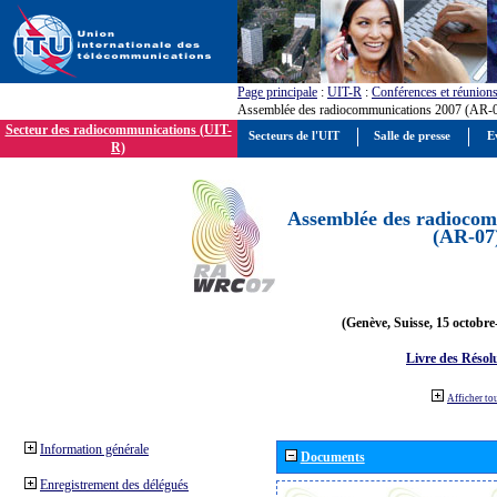
Page principale
:
UIT-R
:
Conférences et réunion
Assemblée des radiocommunications 2007 (AR-
Secteur des radiocommunications (UIT-
Secteurs de l'UIT
Salle de presse
E
R)
Assemblée des radiocom
(AR-07
(Genève, Suisse, 15 octobre
Livre des Résol
Afficher to
Information générale
Documents
Enregistrement des délégués