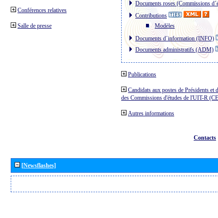
Documents roses (Commissions d´é
Conférences relatives
Contributions
Salle de presse
Modèles
Documents d´information (INFO)
Documents administratifs (ADM)
Publications
Candidats aux postes de Présidents et 
des Commissions d'études de l'UIT-R (C
Autres informations
Contacts
[Newsflashes]