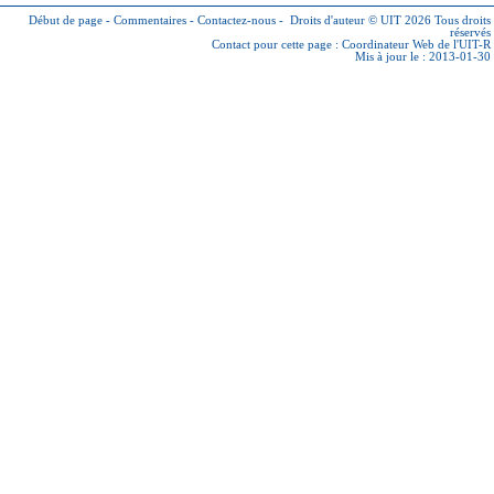
Début de page
-
Commentaires
-
Contactez-nous
-
Droits d'auteur © UIT 2026
Tous droits
réservés
Contact pour cette page :
Coordinateur Web de l'UIT-R
Mis à jour le : 2013-01-30