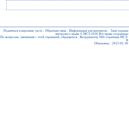
Подняться в верхнюю часть
-
Обратная связь
-
Информация для контактов
-
Знак охраны
авторского права © МСЭ 2026
Все права сохранены
По вопросам, связанным с этой страницей, обращаться :
Координатор Web-страницы МСЭ-
R
Обновлено : 2013-01-30