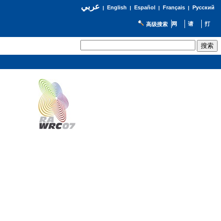
عربي
English
Español
Français
Русский
|
|
|
|
高级搜索