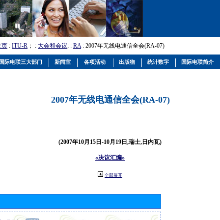
主页
:
ITU-R
； :
大会和会议
; :
RA
: 2007年无线电通信全会(RA-07)
国际电联三大部门
新闻室
各项活动
出版物
统计数字
国际电联简介
2007年无线电通信全会(RA-07)
(2007年10月15日-10月19日,瑞士,日内瓦)
«决议汇编»
全部展开