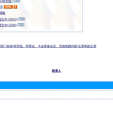
(研究组)
模板
文件 (INFO)
文件(ADM)
部门各组(研究组、特委会、大会筹备会议、无线电顾问组)主席和副主席
联系人