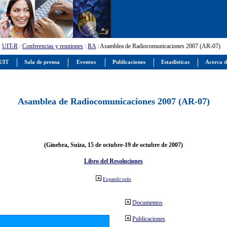
:
UIT-R
:
Conferencias y reuniones
:
RA
: Asamblea de Radiocomunicaciones 2007 (AR-07)
 UIT
Sala de prensa
Eventos
Publicaciones
Estadísticas
Acerca d
Asamblea de Radiocomunicaciones 2007 (AR-07)
(Ginebra, Suiza, 15 de octubre-19 de octubre de 2007)
Libro del Resoluciones
Expandir todo
Documentos
Publicaciones