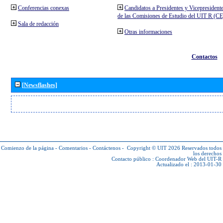
Conferencias conexas
Candidatos a Presidentes y Vicepresident
de las Comisiones de Estudio del UIT R (C
Sala de redacción
Otras informaciones
Contactos
[Newsflashes]
Comienzo de la página
-
Comentarios
-
Contáctenos
-
Copyright © UIT 2026
Reservados todos
los derechos
Contacto público :
Coordenador Web del UIT-R
Actualizado el : 2013-01-30