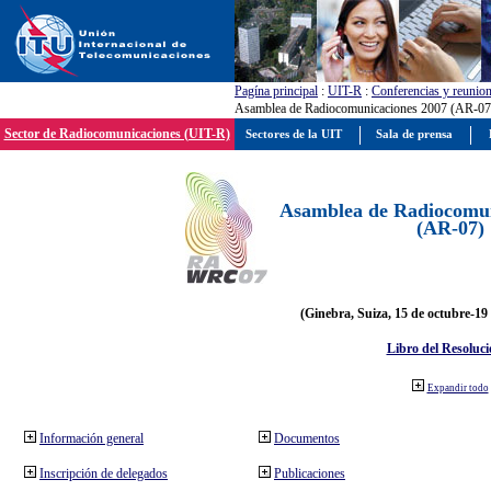
Pagína principal
:
UIT-R
:
Conferencias y reunio
Asamblea de Radiocomunicaciones 2007 (AR-07
Sector de Radiocomunicaciones (UIT-R)
Sectores de la UIT
Sala de prensa
Asamblea de Radiocomun
(AR-07)
(Ginebra, Suiza, 15 de octubre-19
Libro del Resoluci
Expandir todo
Información general
Documentos
Inscripción de delegados
Publicaciones