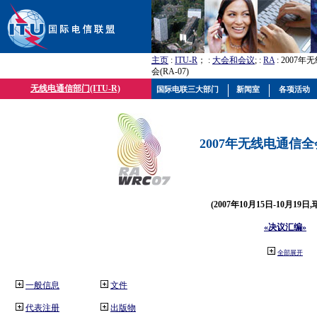
主页
:
ITU-R
； :
大会和会议
; :
RA
: 2007
会(RA-07)
无线电通信部门(ITU-R)
国际电联三大部门
新闻室
各项活动
2007年无线电通信全会(
(2007年10月15日-10月19日
«决议汇编»
全部展开
一般信息
文件
代表注册
出版物