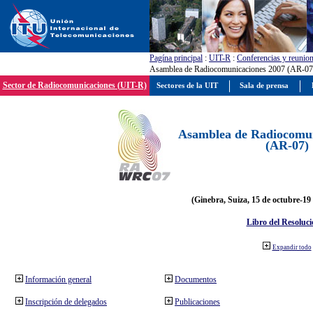
Pagína principal
:
UIT-R
:
Conferencias y reunio
Asamblea de Radiocomunicaciones 2007 (AR-07
Sector de Radiocomunicaciones (UIT-R)
Sectores de la UIT
Sala de prensa
Asamblea de Radiocomun
(AR-07)
(Ginebra, Suiza, 15 de octubre-19
Libro del Resoluci
Expandir todo
Información general
Documentos
Inscripción de delegados
Publicaciones