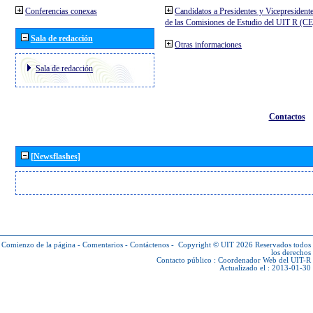
Conferencias conexas
Candidatos a Presidentes y Vicepresident
de las Comisiones de Estudio del UIT R (C
Sala de redacción
Otras informaciones
Sala de redacción
Contactos
[Newsflashes]
Comienzo de la página
-
Comentarios
-
Contáctenos
-
Copyright © UIT 2026
Reservados todos
los derechos
Contacto público :
Coordenador Web del UIT-R
Actualizado el : 2013-01-30