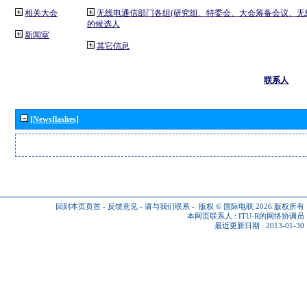
相关大会
无线电通信部门各组(研究组、特委会、大会筹备会议、无
的候选人
新闻室
其它信息
联系人
[Newsflashes]
回到本页页首
-
反馈意见
-
请与我们联系
-
版权 © 国际电联 2026
版权所有
本网页联系人 :
ITU-R的网络协调员
最近更新日期 : 2013-01-30