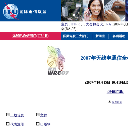
主页
:
ITU-R
； :
大会和会议
; :
RA
: 2007
会(RA-07)
无线电通信部门(ITU-R)
国际电联三大部门
新闻室
各项活动
2007年无线电通信全会(
(2007年10月15日-10月19日
«决议汇编»
全部展开
一般信息
文件
代表注册
出版物