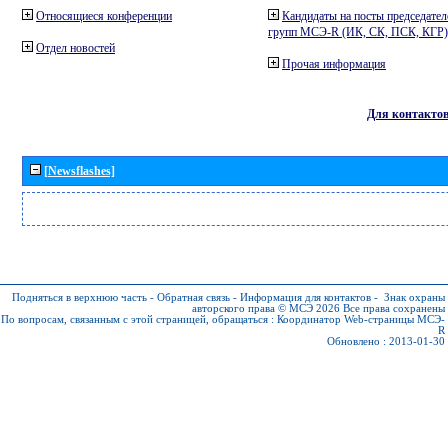
Относящиеся конференции
Кандидаты на посты председател
групп МСЭ-R (ИК, СК, ПСК, КГР)
Отдел новостей
Прочая информация
Для контакто
[Newsflashes]
Подняться в верхнюю часть
-
Обратная связь
-
Информация для контактов
-
Знак охраны
авторского права © МСЭ 2026
Все права сохранены
По вопросам, связанным с этой страницей, обращаться :
Координатор Web-страницы МСЭ-
R
Обновлено : 2013-01-30