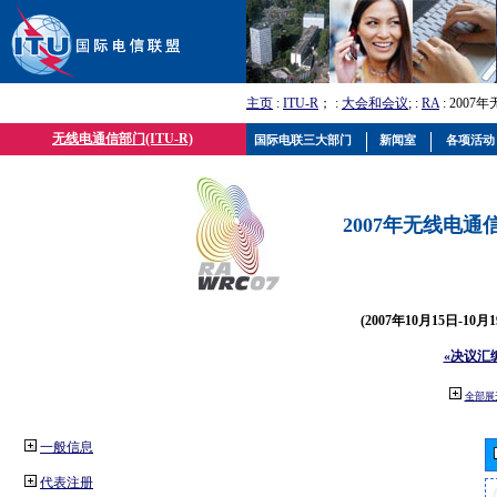
主页
:
ITU-R
； :
大会和会议
; :
RA
: 2007
无线电通信部门(ITU-R)
国际电联三大部门
新闻室
各项活动
2007年无线电通信
(2007年10月15日-10
«决议汇
全部展
一般信息
代表注册