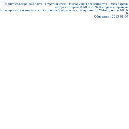
Подняться в верхнюю часть
-
Обратная связь
-
Информация для контактов
-
Знак охраны
авторского права © МСЭ 2026
Все права сохранены
По вопросам, связанным с этой страницей, обращаться :
Координатор Web-страницы МСЭ-
R
Обновлено : 2013-01-30