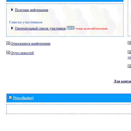
Полезная информация
Список участников
Окончательный список участников
только на английском языке
Относящиеся конференции
Отдел новостей
г
Для конта
[Newsflashes]