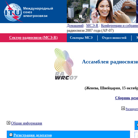
Домашний
:
МСЭ-R
:
Конференции и собрани
радиосвязи 2007 года (АР-07)
Сектор радиосвязи (МСЭ-R)
Секторы МСЭ
Отдел новостей
М
Ассамблея радиосвязи 
(Женева, Швейцария, 15 октября
Сборник рез
Расширить
Общая информация
Регистрация делегатов