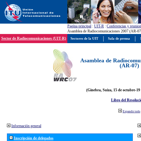
Pagína principal
:
UIT-R
:
Conferencias y reunio
Asamblea de Radiocomunicaciones 2007 (AR-07
Sector de Radiocomunicaciones (UIT-R)
Sectores de la UIT
Sala de prensa
Asamblea de Radiocomun
(AR-07)
(Ginebra, Suiza, 15 de octubre-19
Libro del Resoluci
Expandir todo
Información general
Inscripción de delegados