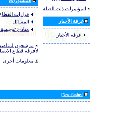
المنشورات
المؤتمرات ذات الصلة
قرارات القطاع ‏TU-R
غرفة الأخبار
المسائل
مبادئ توجيهية
غرفة الأخبار
مرشحون لمناصب 
لأفرقة قطاع الاتصا
معلومات أخرى
[Newsflashes]