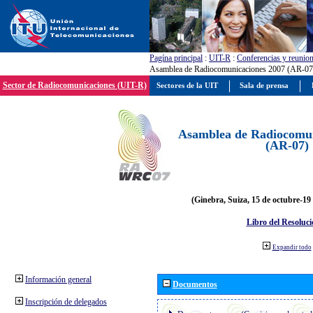
Pagína principal
:
UIT-R
:
Conferencias y reunio
Asamblea de Radiocomunicaciones 2007 (AR-07
Sector de Radiocomunicaciones (UIT-R)
Sectores de la UIT
Sala de prensa
Asamblea de Radiocomun
(AR-07)
(Ginebra, Suiza, 15 de octubre-19
Libro del Resoluci
Expandir todo
Información general
Documentos
Inscripción de delegados