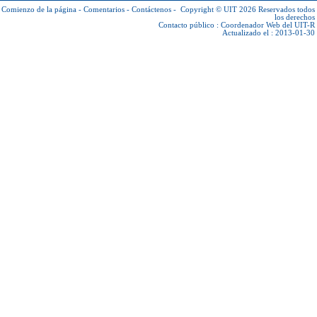
Comienzo de la página
-
Comentarios
-
Contáctenos
-
Copyright © UIT 2026
Reservados todos
los derechos
Contacto público :
Coordenador Web del UIT-R
Actualizado el : 2013-01-30