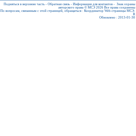
Подняться в верхнюю часть
-
Обратная связь
-
Информация для контактов
-
Знак охраны
авторского права © МСЭ 2026
Все права сохранены
По вопросам, связанным с этой страницей, обращаться :
Координатор Web-страницы МСЭ-
R
Обновлено : 2013-01-30