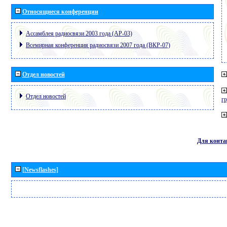
Относящиеся конференции
Ассамблея радиосвязи 2003 года (АР-03)
Всемирная конференция радиосвязи 2007 года (ВКР-07)
Отдел новостей
Отдел новостей
г
Для конта
[Newsflashes]