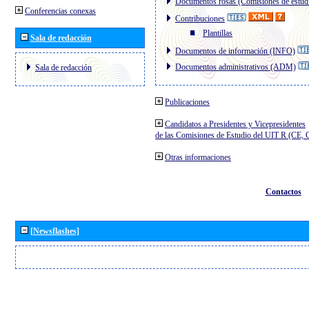
Documentos rosas (Comisiones de estud
Conferencias conexas
Contribuciones
Plantillas
Sala de redacción
Documentos de información (INFO)
Documentos administrativos (ADM)
Sala de redacción
Publicaciones
Candidatos a Presidentes y Vicepresidentes
de las Comisiones de Estudio del UIT R (CE,
Otras informaciones
Contactos
[Newsflashes]