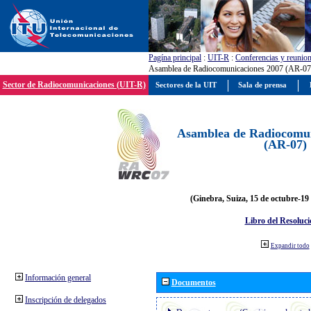
Pagína principal
:
UIT-R
:
Conferencias y reunio
Asamblea de Radiocomunicaciones 2007 (AR-07
Sector de Radiocomunicaciones (UIT-R)
Sectores de la UIT
Sala de prensa
Asamblea de Radiocomun
(AR-07)
(Ginebra, Suiza, 15 de octubre-19
Libro del Resoluci
Expandir todo
Información general
Documentos
Inscripción de delegados