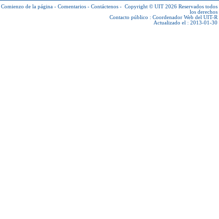
Comienzo de la página
-
Comentarios
-
Contáctenos
-
Copyright © UIT 2026
Reservados todos
los derechos
Contacto público :
Coordenador Web del UIT-R
Actualizado el : 2013-01-30