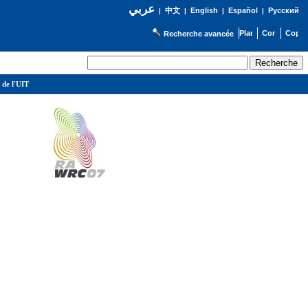
عربي
English
Español
Русский
|
中文
|
|
|
Recherche avancée
 de l'UIT