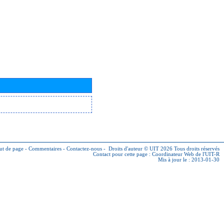
ut de page
-
Commentaires
-
Contactez-nous
-
Droits d'auteur © UIT 2026
Tous droits réservés
Contact pour cette page :
Coordinateur Web de l'UIT-R
Mis à jour le : 2013-01-30