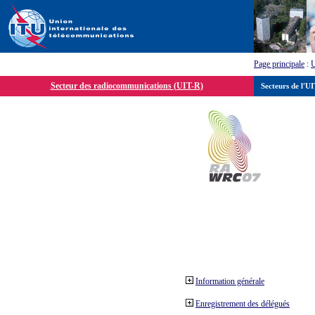
Page principale
:
Secteur des radiocommunications (UIT-R)
Secteurs de l'U
Information générale
Enregistrement des délégués