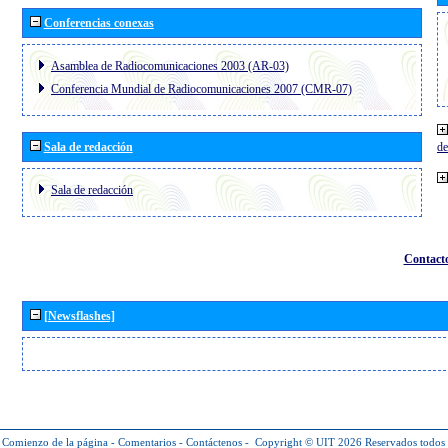
Conferencias conexas
Asamblea de Radiocomunicaciones 2003 (AR-03)
Conferencia Mundial de Radiocomunicaciones 2007 (CMR-07)
Sala de redacción
de
Sala de redacción
Contact
[Newsflashes]
Comienzo de la página
-
Comentarios
-
Contáctenos
-
Copyright © UIT 2026
Reservados todos