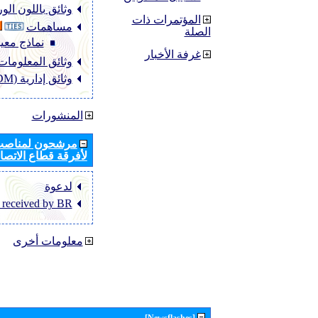
وثائق باللون ال
المؤتمرات ذات
مساهمات
الصلة
نماذج معيا
غرفة الأخبار
وثائق المعلومات (NFO
وثائق إدارية (ADM)
المنشورات
مرشحون لمناصب 
لأفرقة قطاع الاتصال
لدعوة
 received by BR
معلومات أخرى
[Newsflashes]