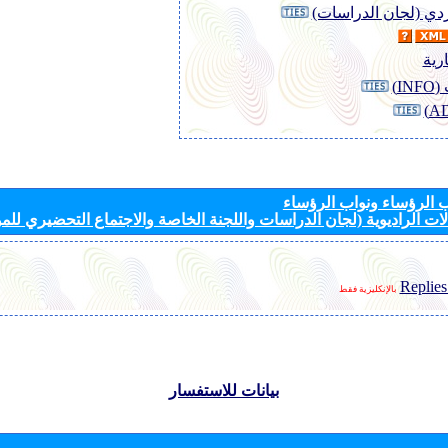
وردي (لجان الدراسات)
رية
I)
الرؤساء ونواب الرؤساء
ات الراديوية (لجان الدراسات واللجنة الخاصة والاجتماع التحضيري للمؤ
Replies
بالإنكليزية فقط
بيانات للاستفسار