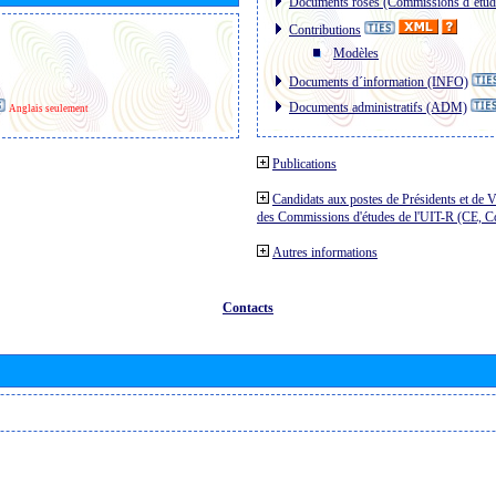
Documents roses (Commissions d´étud
Contributions
Modèles
Documents d´information (INFO)
Documents administratifs (ADM)
Anglais seulement
Publications
Candidats aux postes de Présidents et de V
des Commissions d'études de l'UIT-R (CE, 
Autres informations
Contacts