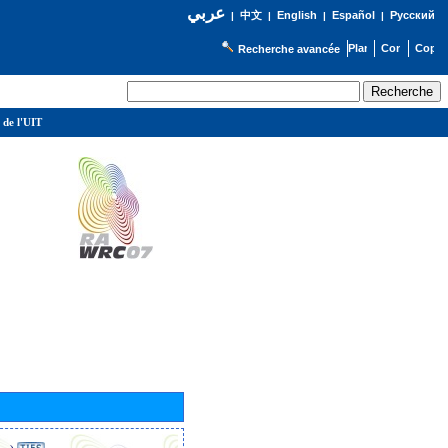
عربي
English
Español
Русский
|
中文
|
|
|
Recherche avancée
 de l'UIT