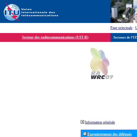
Page principale
:
Secteur des radiocommunications (UIT-R)
Secteurs de l'U
Information générale
Enregistrement des délégués