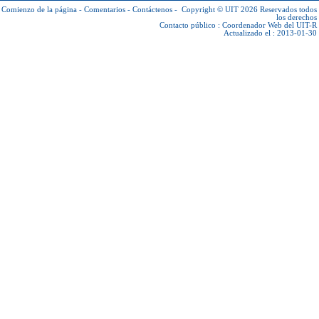
Comienzo de la página
-
Comentarios
-
Contáctenos
-
Copyright © UIT 2026
Reservados todos
los derechos
Contacto público :
Coordenador Web del UIT-R
Actualizado el : 2013-01-30