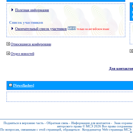
Полезная информация
Список участников
Окончательный список участников
только на английском языке
Относящиеся конференции
Отдел новостей
Для контакто
[Newsflashes]
Подняться в верхнюю часть
-
Обратная связь
-
Информация для контактов
-
Знак охраны
авторского права © МСЭ 2026
Все права сохранены
По вопросам, связанным с этой страницей, обращаться :
Координатор Web-страницы МСЭ-
R