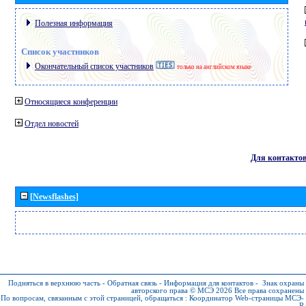
Полезная информация
Список участников
Окончательный список участников
только на английском языке
Относящиеся конференции
Отдел новостей
Для контакто
[Newsflashes]
Подняться в верхнюю часть
-
Обратная связь
-
Информация для контактов
-
Знак охраны
авторского права © МСЭ 2026
Все права сохранены
По вопросам, связанным с этой страницей, обращаться :
Координатор Web-страницы МСЭ-
R