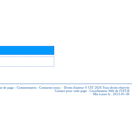
ut de page
-
Commentaires
-
Contactez-nous
-
Droits d'auteur © UIT 2026
Tous droits réservés
Contact pour cette page :
Coordinateur Web de l'UIT-R
Mis à jour le : 2013-01-30