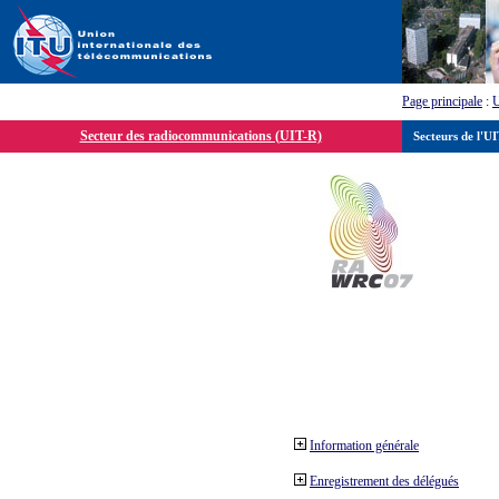
Page principale
:
Secteur des radiocommunications (UIT-R)
Secteurs de l'U
Information générale
Enregistrement des délégués