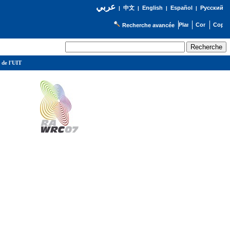
عربي
English
Español
Русский
|
中文
|
|
|
Recherche avancée
 de l'UIT