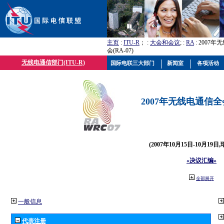
主页
:
ITU-R
； :
大会和会议
; :
RA
: 2007
会(RA-07)
无线电通信部门(ITU-R)
国际电联三大部门
新闻室
各项活动
2007年无线电通信全会(
(2007年10月15日-10月19日
«决议汇编»
全部展开
一般信息
代表注册