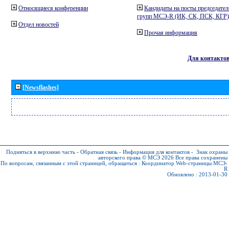
Относящиеся конференции
Кандидаты на посты председател
групп МСЭ-R (ИК, СК, ПСК, КГР)
Отдел новостей
Прочая информация
Для контакто
[Newsflashes]
Подняться в верхнюю часть
-
Обратная связь
-
Информация для контактов
-
Знак охраны
авторского права © МСЭ 2026
Все права сохранены
По вопросам, связанным с этой страницей, обращаться :
Координатор Web-страницы МСЭ-
R
Обновлено : 2013-01-30