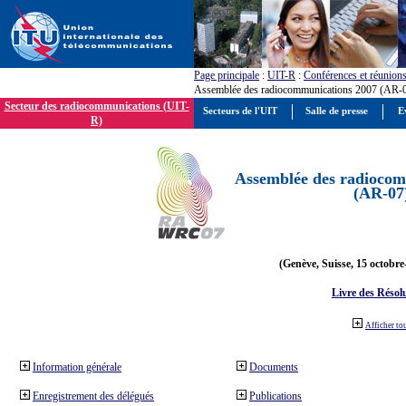
Page principale
:
UIT-R
:
Conférences et réunion
Assemblée des radiocommunications 2007 (AR-
Secteur des radiocommunications (UIT-
Secteurs de l'UIT
Salle de presse
E
R)
Assemblée des radiocom
(AR-07
(Genève, Suisse, 15 octobre
Livre des Résol
Afficher to
Information générale
Documents
Enregistrement des délégués
Publications