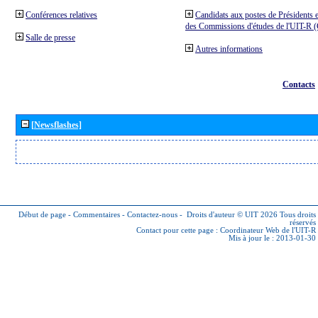
Conférences relatives
Candidats aux postes de Présidents e
des Commissions d'études de l'UIT-R
Salle de presse
Autres informations
Contacts
[Newsflashes]
Début de page
-
Commentaires
-
Contactez-nous
-
Droits d'auteur © UIT 2026
Tous droits
réservés
Contact pour cette page :
Coordinateur Web de l'UIT-R
Mis à jour le : 2013-01-30