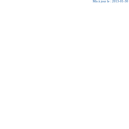
Mis à jour le : 2013-01-30