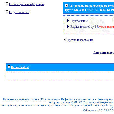
Относящиеся конференции
Кандидаты на посты председател
групп МСЭ-R (ИК, СК, ПСК, КГР)
Отдел новостей
Приглашение
Replies received by BR
только на анг
Прочая информация
Для контакто
[Newsflashes]
Подняться в верхнюю часть
-
Обратная связь
-
Информация для контактов
-
Знак охраны
авторского права © МСЭ 2026
Все права сохранены
По вопросам, связанным с этой страницей, обращаться :
Координатор Web-страницы МСЭ-
R
Обновлено : 2013-01-30